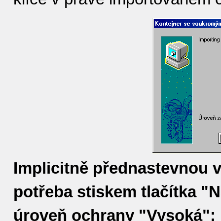
Implicitně přednastevnou v
potřeba stiskem tlačítka "N
úroveň ochrany "Vysoká":